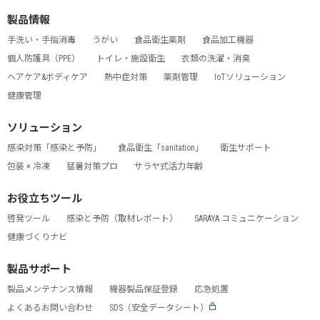
製品情報
手洗い・手指消毒
うがい
食品衛生薬剤
食品加工機器
個人防護具（PPE）
トイレ・施設衛生
衣類の洗濯・消臭
ヘアケア&ボディケア
熱中症対策
薬剤管理
IoTソリューション
健康管理
ソリューション
感染対策「感染と予防」
食品衛生「sanitation」
衛生サポート
包装 × 冷凍
猛暑対策プロ
サラヤ式活力年齢
お役立ちツール
啓発ツール
感染と予防（取材レポート）
SARAYA コミュニケーション
健康づくりナビ
製品サポート
製品メンテナンス情報
機器製品保証登録
応急処置
よくあるお問い合わせ
SDS（安全データシート）