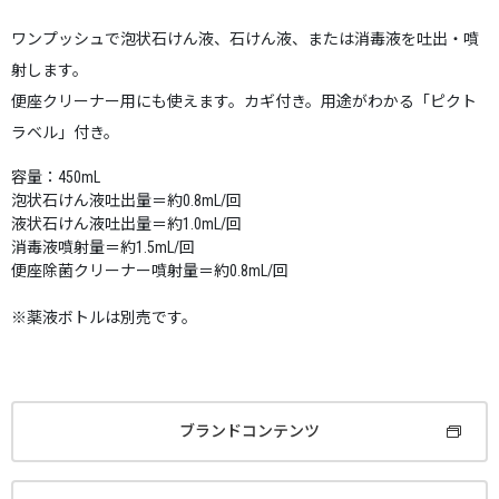
ワンプッシュで泡状石けん液、石けん液、または消毒液を吐出・噴
射します。
便座クリーナー用にも使えます。カギ付き。用途がわかる「ピクト
ラベル」付き。
容量：450mL
泡状石けん液吐出量＝約0.8mL/回
液状石けん液吐出量＝約1.0mL/回
消毒液噴射量＝約1.5mL/回
便座除菌クリーナー噴射量＝約0.8mL/回
※薬液ボトルは別売です。
ブランドコンテンツ