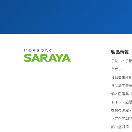
製品情報
手洗い・手
うがい
食品衛生薬
食品加工機
個人防護具（
トイレ・施
衣類の洗濯
ヘアケア&ボ
熱中症対策