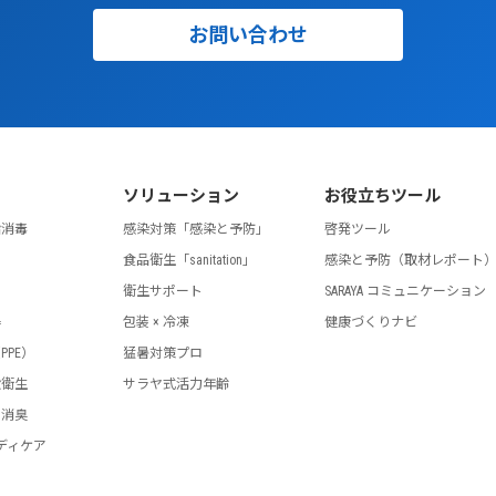
お問い合わせ
ソリューション
お役立ちツール
指消毒
感染対策「感染と予防」
啓発ツール
食品衛生「sanitation」
感染と予防（取材レポート
剤
衛生サポート
SARAYA コミュニケーション
器
包装 × 冷凍
健康づくりナビ
PPE）
猛暑対策プロ
設衛生
サラヤ式活力年齢
・消臭
ディケア