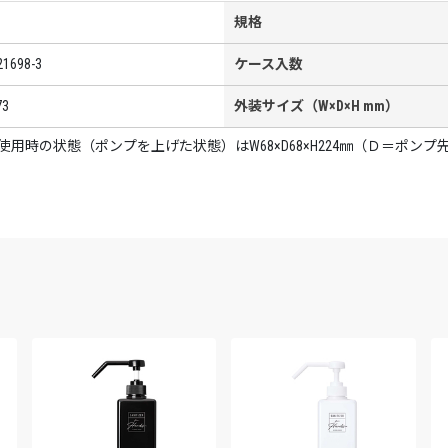
規格
21698-3
ケース入数
73
外装サイズ（W×D×H mm）
用時の状態（ポンプを上げた状態）はW68×D68×H224㎜（Ｄ＝ポン