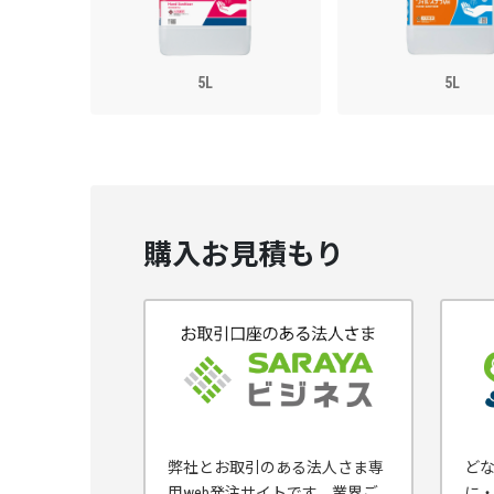
5L
5L
購入お見積もり
弊社とお取引のある法人さま専
ど
用web発注サイトです。業界ご
に