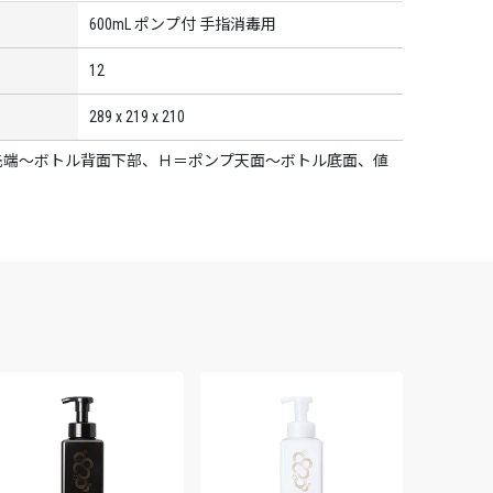
600mL ポンプ付 手指消毒用
12
289 x 219 x 210
プ先端～ボトル背面下部、Ｈ＝ポンプ天面～ボトル底面、値