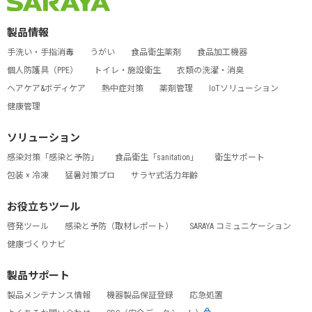
製品情報
手洗い・手指消毒
うがい
食品衛生薬剤
食品加工機器
個人防護具（PPE）
トイレ・施設衛生
衣類の洗濯・消臭
ヘアケア&ボディケア
熱中症対策
薬剤管理
IoTソリューション
健康管理
ソリューション
感染対策「感染と予防」
食品衛生「sanitation」
衛生サポート
包装 × 冷凍
猛暑対策プロ
サラヤ式活力年齢
お役立ちツール
啓発ツール
感染と予防（取材レポート）
SARAYA コミュニケーション
健康づくりナビ
製品サポート
製品メンテナンス情報
機器製品保証登録
応急処置