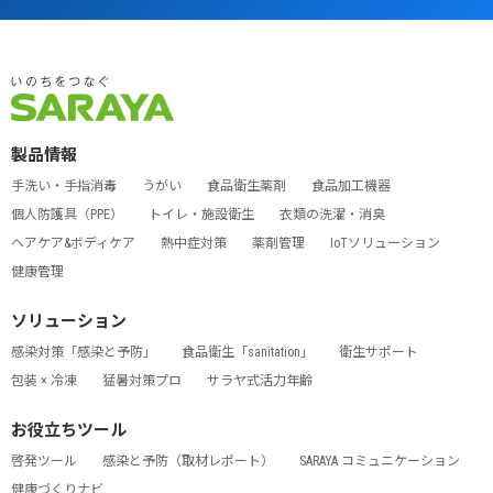
製品情報
手洗い・手指消毒
うがい
食品衛生薬剤
食品加工機器
個人防護具（PPE）
トイレ・施設衛生
衣類の洗濯・消臭
ヘアケア&ボディケア
熱中症対策
薬剤管理
IoTソリューション
健康管理
ソリューション
感染対策「感染と予防」
食品衛生「sanitation」
衛生サポート
包装 × 冷凍
猛暑対策プロ
サラヤ式活力年齢
お役立ちツール
啓発ツール
感染と予防（取材レポート）
SARAYA コミュニケーション
健康づくりナビ