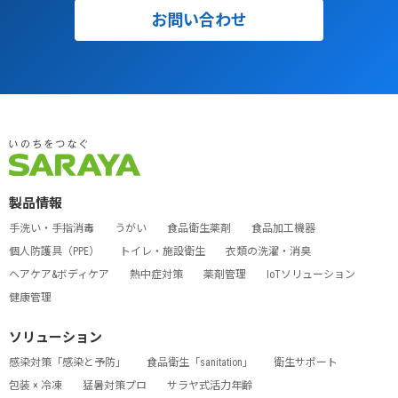
お問い合わせ
製品情報
手洗い・手指消毒
うがい
食品衛生薬剤
食品加工機器
個人防護具（PPE）
トイレ・施設衛生
衣類の洗濯・消臭
ヘアケア&ボディケア
熱中症対策
薬剤管理
IoTソリューション
健康管理
ソリューション
感染対策「感染と予防」
食品衛生「sanitation」
衛生サポート
包装 × 冷凍
猛暑対策プロ
サラヤ式活力年齢