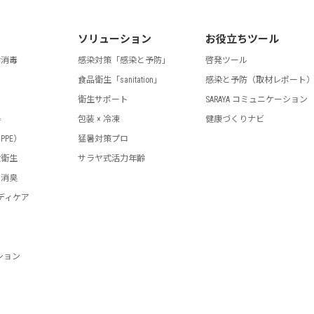
ソリューション
お役立ちツール
指消毒
感染対策「感染と予防」
啓発ツール
食品衛生「sanitation」
感染と予防（取材レポート
剤
衛生サポート
SARAYA コミュニケーション
器
包装 × 冷凍
健康づくりナビ
PPE）
猛暑対策プロ
設衛生
サラヤ式活力年齢
・消臭
ディケア
ション