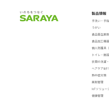
製品情報
手洗い・手
うがい
食品衛生薬
食品加工機
個人防護具（
トイレ・施
衣類の洗濯
ヘアケア&ボ
熱中症対策
薬剤管理
IoTソリュー
健康管理