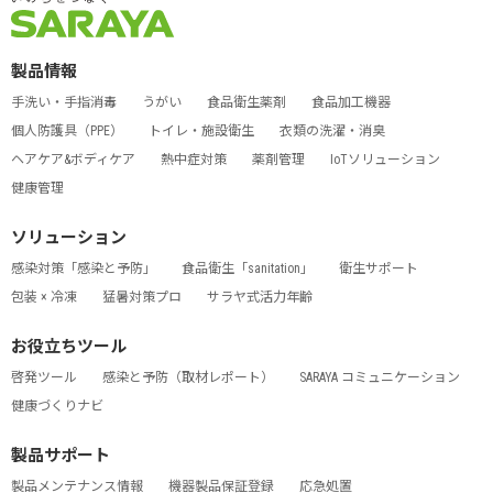
製品情報
手洗い・手指消毒
うがい
食品衛生薬剤
食品加工機器
個人防護具（PPE）
トイレ・施設衛生
衣類の洗濯・消臭
ヘアケア&ボディケア
熱中症対策
薬剤管理
IoTソリューション
健康管理
ソリューション
感染対策「感染と予防」
食品衛生「sanitation」
衛生サポート
包装 × 冷凍
猛暑対策プロ
サラヤ式活力年齢
お役立ちツール
啓発ツール
感染と予防（取材レポート）
SARAYA コミュニケーション
健康づくりナビ
製品サポート
製品メンテナンス情報
機器製品保証登録
応急処置