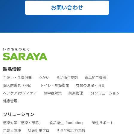
お問い合わせ
製品情報
手洗い・手指消毒
うがい
食品衛生薬剤
食品加工機器
個人防護具（PPE）
トイレ・施設衛生
衣類の洗濯・消臭
ヘアケア&ボディケア
熱中症対策
薬剤管理
IoTソリューション
健康管理
ソリューション
感染対策「感染と予防」
食品衛生「sanitation」
衛生サポート
包装 × 冷凍
猛暑対策プロ
サラヤ式活力年齢