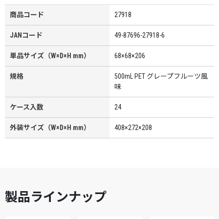
商品コード
27918
JANコード
49-87696-27918-6
単品サイズ（W×D×H mm）
68×68×206
規格
500mL PET グレープフルーツ風
味
ケース入数
24
外装サイズ（W×D×H mm）
408×272×208
製品ラインナップ