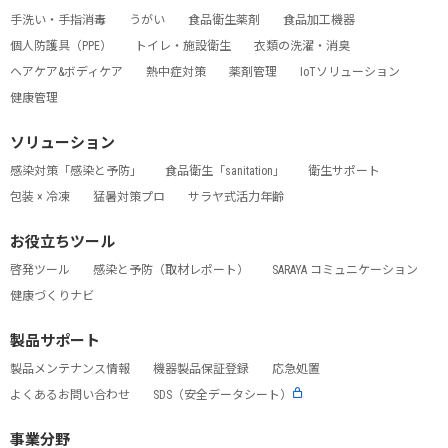
手洗い・手指消毒
うがい
食品衛生薬剤
食品加工機器
個人防護具（PPE）
トイレ・施設衛生
衣類の洗濯・消臭
ヘアケア&ボディケア
熱中症対策
薬剤管理
IoTソリューション
健康管理
ソリューション
感染対策「感染と予防」
食品衛生「sanitation」
衛生サポート
包装 × 冷凍
猛暑対策プロ
サラヤ式活力年齢
お役立ちツール
啓発ツール
感染と予防（取材レポート）
SARAYA コミュニケーション
健康づくりナビ
製品サポート
製品メンテナンス情報
機器製品保証登録
応急処置
よくあるお問い合わせ
SDS（安全データシート）
事業分野