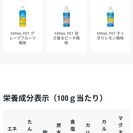
500mL PET グ
500mL PET 甘
500mL PET すっ
レープフルーツ
さ香るピーチ風
きりレモン風味
風味
味
栄養成分表示（100ｇ当たり）
マ
た
食
カ
炭
カ
グ
エネ
ん
塩
ル
脂
水
リ
ネ