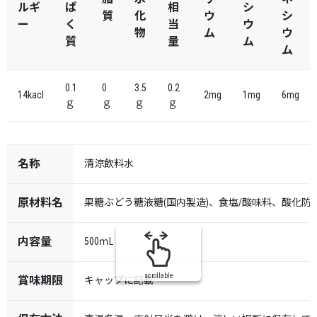
ルギ
ぱ
相
シ
質
化
ウ
シ
ー
く
当
ウ
物
ム
ウ
質
量
ム
ム
0.1
0
3.5
0.2
14kacl
2mg
1mg
6mg
ｇ
ｇ
ｇ
ｇ
名称
清涼飲料水
原材料名
果糖ぶどう糖液糖(国内製造)、食塩/酸味料、酸化防止
内容量
500ｍL
scrollable
賞味期限
キャップに記載