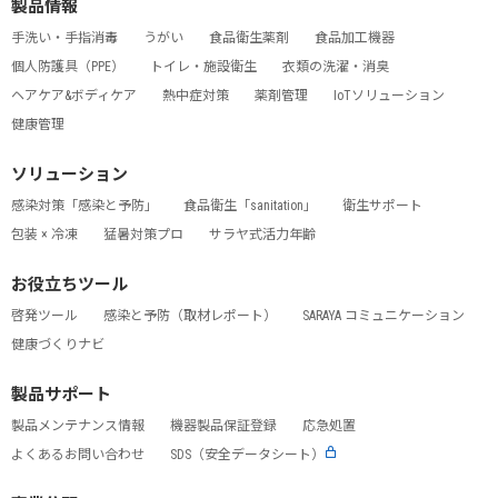
製品情報
手洗い・手指消毒
うがい
食品衛生薬剤
食品加工機器
個人防護具（PPE）
トイレ・施設衛生
衣類の洗濯・消臭
ヘアケア&ボディケア
熱中症対策
薬剤管理
IoTソリューション
健康管理
ソリューション
感染対策「感染と予防」
食品衛生「sanitation」
衛生サポート
包装 × 冷凍
猛暑対策プロ
サラヤ式活力年齢
お役立ちツール
啓発ツール
感染と予防（取材レポート）
SARAYA コミュニケーション
健康づくりナビ
製品サポート
製品メンテナンス情報
機器製品保証登録
応急処置
よくあるお問い合わせ
SDS（安全データシート）