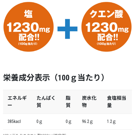
栄養成分表示（100ｇ当たり）
エネルギ
たんぱく
脂
炭水化
食塩相当
ー
質
質
物
量
385kacl
0ｇ
0ｇ
96.2ｇ
1.2ｇ