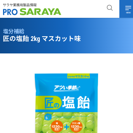
MENU
塩分補給
匠の塩飴 2kg マスカット味