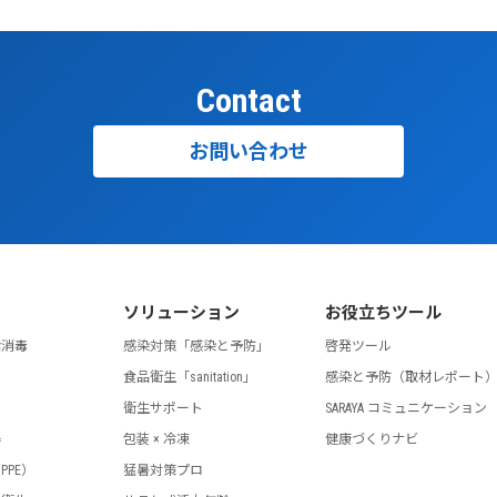
Contact
お問い合わせ
ソリューション
お役立ちツール
指消毒
感染対策「感染と予防」
啓発ツール
食品衛生「sanitation」
感染と予防（取材レポート
剤
衛生サポート
SARAYA コミュニケーション
器
包装 × 冷凍
健康づくりナビ
PPE）
猛暑対策プロ