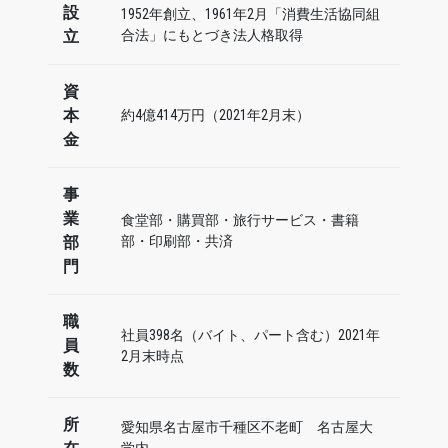
設
1952年創立、1961年2月「消費生活協同組
立
合法」にもとづき法人格取得
資
本
約4億414万円（2021年2月末）
金
事
業
食堂部・購買部・旅行サービス・書籍
部
部・印刷部・共済
門
職
社員398名（バイト、パート含む）2021年
員
2月末時点
数
所
愛知県名古屋市千種区不老町 名古屋大