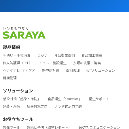
製品情報
手洗い・手指消毒
うがい
食品衛生薬剤
食品加工機器
個人防護具（PPE）
トイレ・施設衛生
衣類の洗濯・消臭
ヘアケア&ボディケア
熱中症対策
薬剤管理
IoTソリューション
健康管理
ソリューション
感染対策「感染と予防」
食品衛生「sanitation」
衛生サポート
包装 × 冷凍
猛暑対策プロ
サラヤ式活力年齢
お役立ちツール
啓発ツール
感染と予防（取材レポート）
SARAYA コミュニケーション