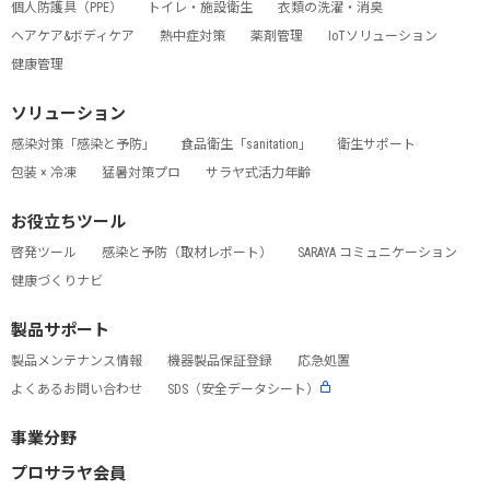
個人防護具（PPE）
トイレ・施設衛生
衣類の洗濯・消臭
ヘアケア&ボディケア
熱中症対策
薬剤管理
IoTソリューション
健康管理
ソリューション
感染対策「感染と予防」
食品衛生「sanitation」
衛生サポート
包装 × 冷凍
猛暑対策プロ
サラヤ式活力年齢
お役立ちツール
啓発ツール
感染と予防（取材レポート）
SARAYA コミュニケーション
健康づくりナビ
製品サポート
製品メンテナンス情報
機器製品保証登録
応急処置
よくあるお問い合わせ
SDS（安全データシート）
事業分野
プロサラヤ会員